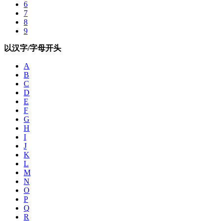
6
7
8
9
以汉字/字母开头
A
B
C
D
E
F
G
H
I
J
K
L
M
N
O
P
Q
R