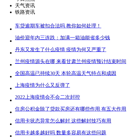
天气资讯
铁路资讯
车贷逾期车被扣合法吗 教你如何处理！
油价迎年内三连跌：加满一箱油能省多少钱
丹东又发生了什么疫情 疫情为何又严重了
兰州疫情源头在哪 来看甘肃兰州疫情预计结束时间
全国高温已持续30天 本轮高温天气特点和成因
上海疫情为什么又反弹了
2022上海疫情会不会二次封控
住房公积金除了贷款买房还有哪些作用 有五大作用
信用卡状态异常怎么解封 这些解封技巧有用
信用卡越多越好吗 数量多容易有这些问题