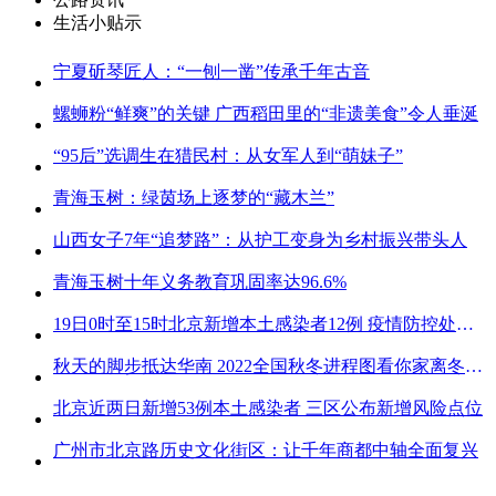
生活小贴示
宁夏斫琴匠人：“一刨一凿”传承千年古音
螺蛳粉“鲜爽”的关键 广西稻田里的“非遗美食”令人垂涎
“95后”选调生在猎民村：从女军人到“萌妹子”
青海玉树：绿茵场上逐梦的“藏木兰”
山西女子7年“追梦路”：从护工变身为乡村振兴带头人
青海玉树十年义务教育巩固率达96.6%
19日0时至15时北京新增本土感染者12例 疫情防控处关键时刻
秋天的脚步抵达华南 2022全国秋冬进程图看你家离冬天有多远
北京近两日新增53例本土感染者 三区公布新增风险点位
广州市北京路历史文化街区：让千年商都中轴全面复兴