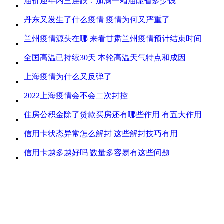
油价迎年内三连跌：加满一箱油能省多少钱
丹东又发生了什么疫情 疫情为何又严重了
兰州疫情源头在哪 来看甘肃兰州疫情预计结束时间
全国高温已持续30天 本轮高温天气特点和成因
上海疫情为什么又反弹了
2022上海疫情会不会二次封控
住房公积金除了贷款买房还有哪些作用 有五大作用
信用卡状态异常怎么解封 这些解封技巧有用
信用卡越多越好吗 数量多容易有这些问题