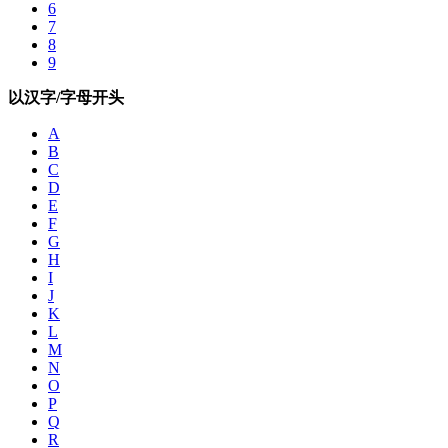
6
7
8
9
以汉字/字母开头
A
B
C
D
E
F
G
H
I
J
K
L
M
N
O
P
Q
R