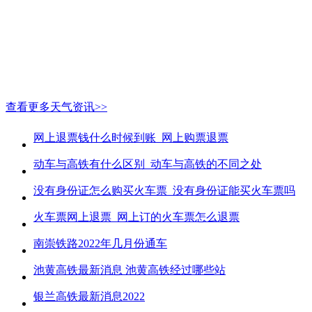
查看更多天气资讯>>
网上退票钱什么时候到账_网上购票退票
动车与高铁有什么区别_动车与高铁的不同之处
没有身份证怎么购买火车票_没有身份证能买火车票吗
火车票网上退票_网上订的火车票怎么退票
南崇铁路2022年几月份通车
池黄高铁最新消息 池黄高铁经过哪些站
银兰高铁最新消息2022