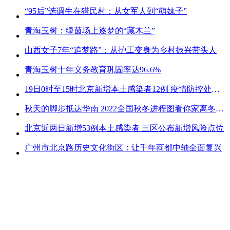
“95后”选调生在猎民村：从女军人到“萌妹子”
青海玉树：绿茵场上逐梦的“藏木兰”
山西女子7年“追梦路”：从护工变身为乡村振兴带头人
青海玉树十年义务教育巩固率达96.6%
19日0时至15时北京新增本土感染者12例 疫情防控处关键时刻
秋天的脚步抵达华南 2022全国秋冬进程图看你家离冬天有多远
北京近两日新增53例本土感染者 三区公布新增风险点位
广州市北京路历史文化街区：让千年商都中轴全面复兴