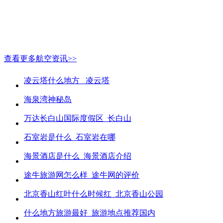
查看更多航空资讯>>
凌云塔什么地方_ 凌云塔
海泉湾神秘岛
万达长白山国际度假区_长白山
石室岩是什么_石室岩在哪
海景酒店是什么_海景酒店介绍
途牛旅游网怎么样_途牛网的评价
北京香山红叶什么时候红_北京香山公园
什么地方旅游最好_旅游地点推荐国内