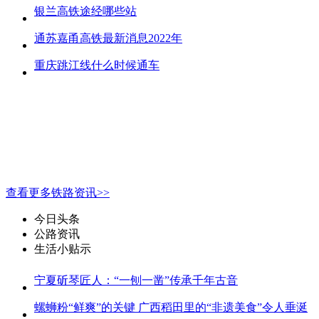
银兰高铁途经哪些站
通苏嘉甬高铁最新消息2022年
重庆跳江线什么时候通车
查看更多铁路资讯>>
今日头条
公路资讯
生活小贴示
宁夏斫琴匠人：“一刨一凿”传承千年古音
螺蛳粉“鲜爽”的关键 广西稻田里的“非遗美食”令人垂涎