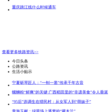
重庆跳江线什么时候通车
查看更多铁路资讯>>
今日头条
公路资讯
生活小贴示
宁夏斫琴匠人：“一刨一凿”传承千年古音
螺蛳粉“鲜爽”的关键 广西稻田里的“非遗美食”令人垂涎
“95后”选调生在猎民村：从女军人到“萌妹子”
青海玉树：绿茵场上逐梦的“藏木兰”