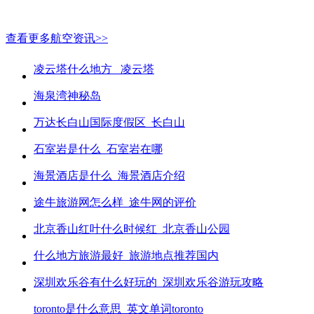
查看更多航空资讯>>
凌云塔什么地方_ 凌云塔
海泉湾神秘岛
万达长白山国际度假区_长白山
石室岩是什么_石室岩在哪
海景酒店是什么_海景酒店介绍
途牛旅游网怎么样_途牛网的评价
北京香山红叶什么时候红_北京香山公园
什么地方旅游最好_旅游地点推荐国内
深圳欢乐谷有什么好玩的_深圳欢乐谷游玩攻略
toronto是什么意思_英文单词toronto