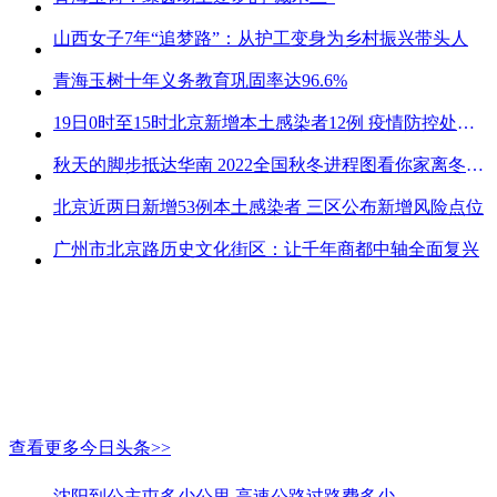
山西女子7年“追梦路”：从护工变身为乡村振兴带头人
青海玉树十年义务教育巩固率达96.6%
19日0时至15时北京新增本土感染者12例 疫情防控处关键时刻
秋天的脚步抵达华南 2022全国秋冬进程图看你家离冬天有多远
北京近两日新增53例本土感染者 三区公布新增风险点位
广州市北京路历史文化街区：让千年商都中轴全面复兴
查看更多今日头条>>
沈阳到公主屯多少公里 高速公路过路费多少