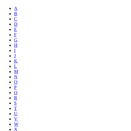
A
B
C
D
E
F
G
H
I
J
K
L
M
N
O
P
Q
R
S
T
U
V
W
X