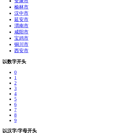
安康市
榆林市
汉中市
延安市
渭南市
咸阳市
宝鸡市
铜川市
西安市
以数字开头
0
1
2
3
4
5
6
7
8
9
以汉字/字母开头