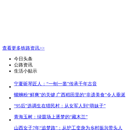
查看更多铁路资讯>>
今日头条
公路资讯
生活小贴示
宁夏斫琴匠人：“一刨一凿”传承千年古音
螺蛳粉“鲜爽”的关键 广西稻田里的“非遗美食”令人垂涎
“95后”选调生在猎民村：从女军人到“萌妹子”
青海玉树：绿茵场上逐梦的“藏木兰”
山西女子7年“追梦路”：从护工变身为乡村振兴带头人