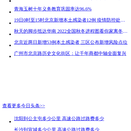
青海玉树十年义务教育巩固率达96.6%
19日0时至15时北京新增本土感染者12例 疫情防控处关键时刻
秋天的脚步抵达华南 2022全国秋冬进程图看你家离冬天有多远
北京近两日新增53例本土感染者 三区公布新增风险点位
广州市北京路历史文化街区：让千年商都中轴全面复兴
查看更多今日头条>>
沈阳到公主屯多少公里 高速公路过路费多少
长沙到宣城多少公里 高速公路过路费多少