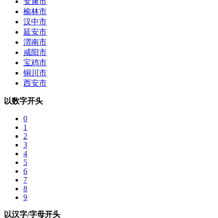
安康市
榆林市
汉中市
延安市
渭南市
咸阳市
宝鸡市
铜川市
西安市
以数字开头
0
1
2
3
4
5
6
7
8
9
以汉字/字母开头