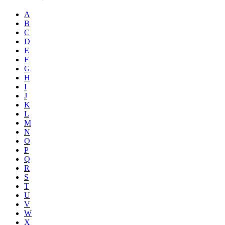
A
B
C
D
E
F
G
H
I
J
K
L
M
N
O
P
Q
R
S
T
U
V
W
X