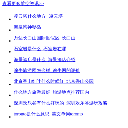
查看更多航空资讯>>
凌云塔什么地方_ 凌云塔
海泉湾神秘岛
万达长白山国际度假区_长白山
石室岩是什么_石室岩在哪
海景酒店是什么_海景酒店介绍
途牛旅游网怎么样_途牛网的评价
北京香山红叶什么时候红_北京香山公园
什么地方旅游最好_旅游地点推荐国内
深圳欢乐谷有什么好玩的_深圳欢乐谷游玩攻略
toronto是什么意思_英文单词toronto