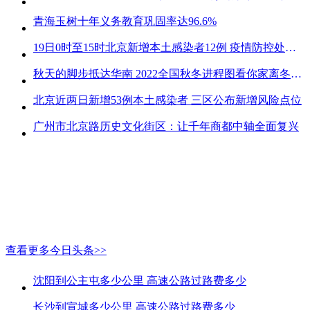
青海玉树十年义务教育巩固率达96.6%
19日0时至15时北京新增本土感染者12例 疫情防控处关键时刻
秋天的脚步抵达华南 2022全国秋冬进程图看你家离冬天有多远
北京近两日新增53例本土感染者 三区公布新增风险点位
广州市北京路历史文化街区：让千年商都中轴全面复兴
查看更多今日头条>>
沈阳到公主屯多少公里 高速公路过路费多少
长沙到宣城多少公里 高速公路过路费多少