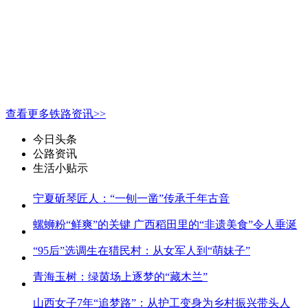
查看更多铁路资讯>>
今日头条
公路资讯
生活小贴示
宁夏斫琴匠人：“一刨一凿”传承千年古音
螺蛳粉“鲜爽”的关键 广西稻田里的“非遗美食”令人垂涎
“95后”选调生在猎民村：从女军人到“萌妹子”
青海玉树：绿茵场上逐梦的“藏木兰”
山西女子7年“追梦路”：从护工变身为乡村振兴带头人