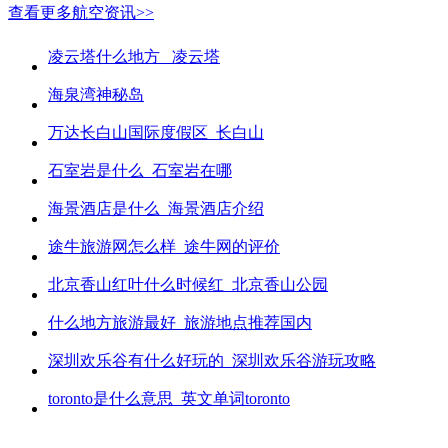
查看更多航空资讯>>
凌云塔什么地方_ 凌云塔
海泉湾神秘岛
万达长白山国际度假区_长白山
石室岩是什么_石室岩在哪
海景酒店是什么_海景酒店介绍
途牛旅游网怎么样_途牛网的评价
北京香山红叶什么时候红_北京香山公园
什么地方旅游最好_旅游地点推荐国内
深圳欢乐谷有什么好玩的_深圳欢乐谷游玩攻略
toronto是什么意思_英文单词toronto