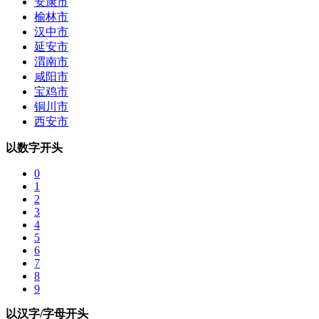
安康市
榆林市
汉中市
延安市
渭南市
咸阳市
宝鸡市
铜川市
西安市
以数字开头
0
1
2
3
4
5
6
7
8
9
以汉字/字母开头