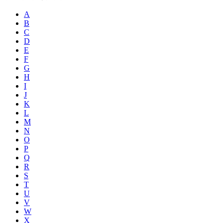
A
B
C
D
E
F
G
H
I
J
K
L
M
N
O
P
Q
R
S
T
U
V
W
X