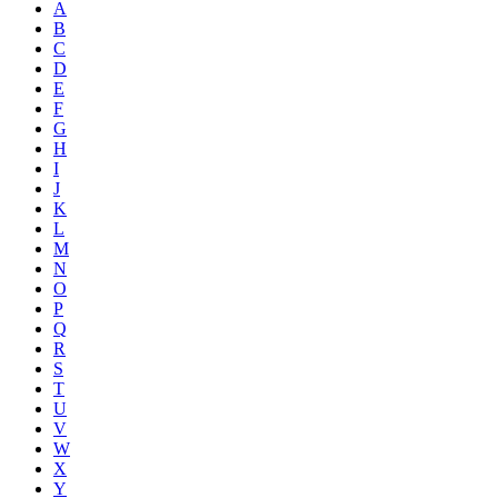
A
B
C
D
E
F
G
H
I
J
K
L
M
N
O
P
Q
R
S
T
U
V
W
X
Y