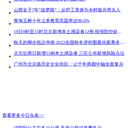
山西女子7年“追梦路”：从护工变身为乡村振兴带头人
青海玉树十年义务教育巩固率达96.6%
19日0时至15时北京新增本土感染者12例 疫情防控处关键时刻
秋天的脚步抵达华南 2022全国秋冬进程图看你家离冬天有多远
北京近两日新增53例本土感染者 三区公布新增风险点位
广州市北京路历史文化街区：让千年商都中轴全面复兴
查看更多今日头条>>
沈阳到公主屯多少公里 高速公路过路费多少