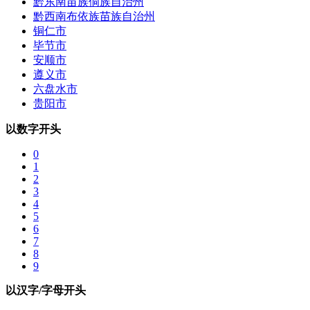
黔东南苗族侗族自治州
黔西南布依族苗族自治州
铜仁市
毕节市
安顺市
遵义市
六盘水市
贵阳市
以数字开头
0
1
2
3
4
5
6
7
8
9
以汉字/字母开头