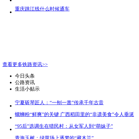
重庆跳江线什么时候通车
查看更多铁路资讯>>
今日头条
公路资讯
生活小贴示
宁夏斫琴匠人：“一刨一凿”传承千年古音
螺蛳粉“鲜爽”的关键 广西稻田里的“非遗美食”令人垂涎
“95后”选调生在猎民村：从女军人到“萌妹子”
青海玉树：绿茵场上逐梦的“藏木兰”