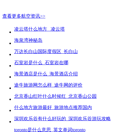
查看更多航空资讯>>
凌云塔什么地方_ 凌云塔
海泉湾神秘岛
万达长白山国际度假区_长白山
石室岩是什么_石室岩在哪
海景酒店是什么_海景酒店介绍
途牛旅游网怎么样_途牛网的评价
北京香山红叶什么时候红_北京香山公园
什么地方旅游最好_旅游地点推荐国内
深圳欢乐谷有什么好玩的_深圳欢乐谷游玩攻略
toronto是什么意思_英文单词toronto