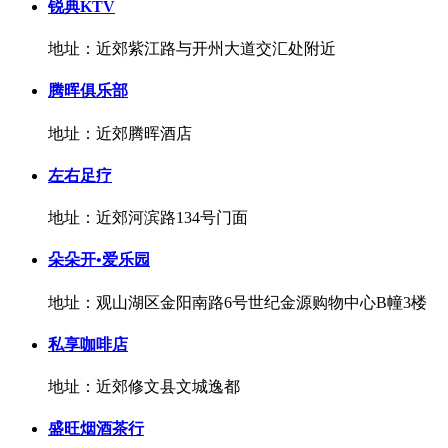
锐典KTV
地址：近郊紫江路与开州大道交汇处附近
腾晖俱乐部
地址：近郊腾晖酒店
左右足疗
地址：近郊河滨路134号门面
朵朵开•爱乐园
地址：观山湖区金阳南路6号世纪金源购物中心B幢3楼
私享咖啡店
地址：近郊修文县文城逸都
盛旺烟酒茶行