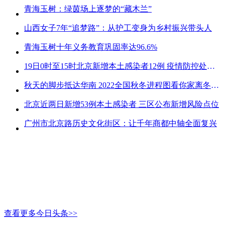
青海玉树：绿茵场上逐梦的“藏木兰”
山西女子7年“追梦路”：从护工变身为乡村振兴带头人
青海玉树十年义务教育巩固率达96.6%
19日0时至15时北京新增本土感染者12例 疫情防控处关键时刻
秋天的脚步抵达华南 2022全国秋冬进程图看你家离冬天有多远
北京近两日新增53例本土感染者 三区公布新增风险点位
广州市北京路历史文化街区：让千年商都中轴全面复兴
查看更多今日头条>>