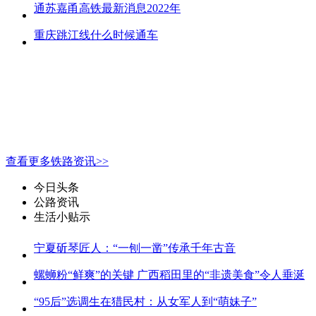
通苏嘉甬高铁最新消息2022年
重庆跳江线什么时候通车
查看更多铁路资讯>>
今日头条
公路资讯
生活小贴示
宁夏斫琴匠人：“一刨一凿”传承千年古音
螺蛳粉“鲜爽”的关键 广西稻田里的“非遗美食”令人垂涎
“95后”选调生在猎民村：从女军人到“萌妹子”