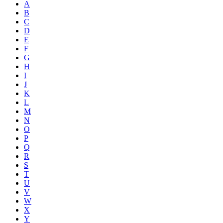
A
B
C
D
E
F
G
H
I
J
K
L
M
N
O
P
Q
R
S
T
U
V
W
X
Y