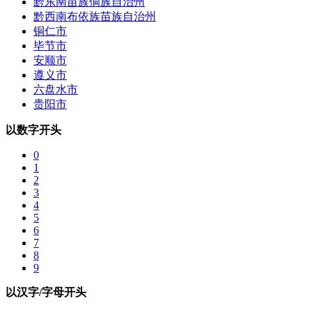
黔东南苗族侗族自治州
黔西南布依族苗族自治州
铜仁市
毕节市
安顺市
遵义市
六盘水市
贵阳市
以数字开头
0
1
2
3
4
5
6
7
8
9
以汉字/字母开头