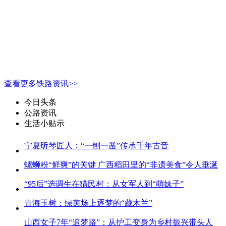
查看更多铁路资讯>>
今日头条
公路资讯
生活小贴示
宁夏斫琴匠人：“一刨一凿”传承千年古音
螺蛳粉“鲜爽”的关键 广西稻田里的“非遗美食”令人垂涎
“95后”选调生在猎民村：从女军人到“萌妹子”
青海玉树：绿茵场上逐梦的“藏木兰”
山西女子7年“追梦路”：从护工变身为乡村振兴带头人