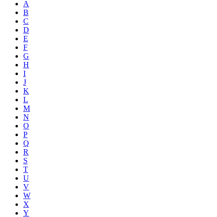
A
B
C
D
E
F
G
H
I
J
K
L
M
N
O
P
Q
R
S
T
U
V
W
X
Y