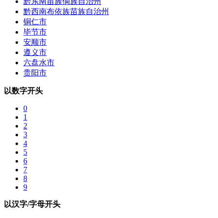
黔东南苗族侗族自治州
黔西南布依族苗族自治州
铜仁市
毕节市
安顺市
遵义市
六盘水市
贵阳市
以数字开头
0
1
2
3
4
5
6
7
8
9
以汉字/字母开头