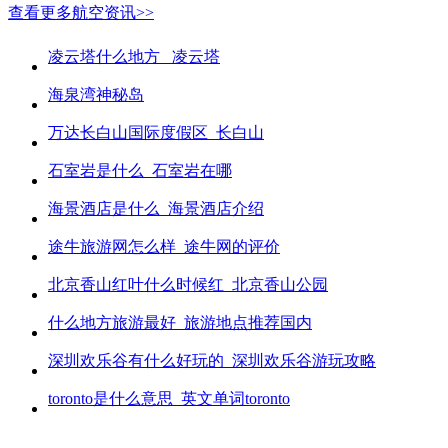
查看更多航空资讯>>
凌云塔什么地方_ 凌云塔
海泉湾神秘岛
万达长白山国际度假区_长白山
石室岩是什么_石室岩在哪
海景酒店是什么_海景酒店介绍
途牛旅游网怎么样_途牛网的评价
北京香山红叶什么时候红_北京香山公园
什么地方旅游最好_旅游地点推荐国内
深圳欢乐谷有什么好玩的_深圳欢乐谷游玩攻略
toronto是什么意思_英文单词toronto