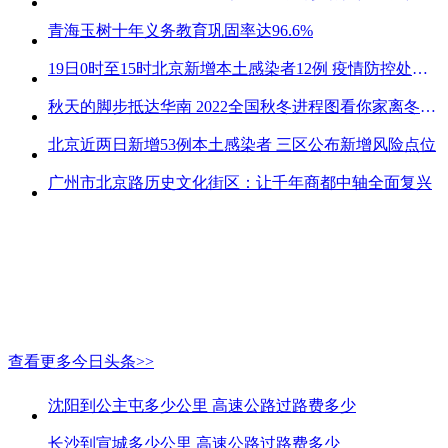
青海玉树十年义务教育巩固率达96.6%
19日0时至15时北京新增本土感染者12例 疫情防控处关键时刻
秋天的脚步抵达华南 2022全国秋冬进程图看你家离冬天有多远
北京近两日新增53例本土感染者 三区公布新增风险点位
广州市北京路历史文化街区：让千年商都中轴全面复兴
查看更多今日头条>>
沈阳到公主屯多少公里 高速公路过路费多少
长沙到宣城多少公里 高速公路过路费多少