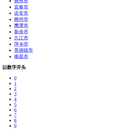
抚州市
宜春市
吉安市
赣州市
鹰潭市
新余市
九江市
萍乡市
景德镇市
南昌市
以数字开头
0
1
2
3
4
5
6
7
8
9