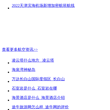
2022天津滨海机场新增加密航班航线
查看更多航空资讯>>
凌云塔什么地方_ 凌云塔
海泉湾神秘岛
万达长白山国际度假区_长白山
石室岩是什么_石室岩在哪
海景酒店是什么_海景酒店介绍
途牛旅游网怎么样_途牛网的评价