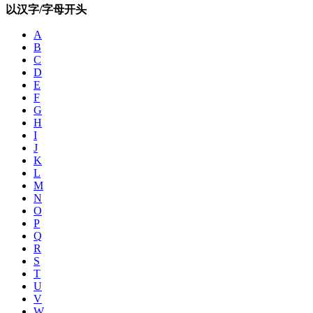
以汉字/字母开头
A
B
C
D
E
F
G
H
I
J
K
L
M
N
O
P
Q
R
S
T
U
V
W