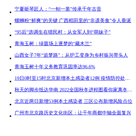
宁夏斫琴匠人：“一刨一凿”传承千年古音
螺蛳粉“鲜爽”的关键 广西稻田里的“非遗美食”令人垂涎
“95后”选调生在猎民村：从女军人到“萌妹子”
青海玉树：绿茵场上逐梦的“藏木兰”
山西女子7年“追梦路”：从护工变身为乡村振兴带头人
青海玉树十年义务教育巩固率达96.6%
19日0时至15时北京新增本土感染者12例 疫情防控处关键时刻
秋天的脚步抵达华南 2022全国秋冬进程图看你家离冬天有多远
北京近两日新增53例本土感染者 三区公布新增风险点位
广州市北京路历史文化街区：让千年商都中轴全面复兴