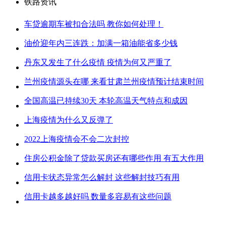
铁路资讯
车贷逾期车被扣合法吗 教你如何处理！
油价迎年内三连跌：加满一箱油能省多少钱
丹东又发生了什么疫情 疫情为何又严重了
兰州疫情源头在哪 来看甘肃兰州疫情预计结束时间
全国高温已持续30天 本轮高温天气特点和成因
上海疫情为什么又反弹了
2022上海疫情会不会二次封控
住房公积金除了贷款买房还有哪些作用 有五大作用
信用卡状态异常怎么解封 这些解封技巧有用
信用卡越多越好吗 数量多容易有这些问题