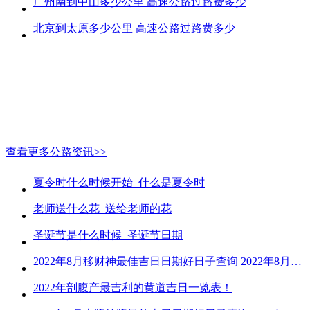
广州南到中山多少公里 高速公路过路费多少
北京到太原多少公里 高速公路过路费多少
查看更多公路资讯>>
夏令时什么时候开始_什么是夏令时
老师送什么花_送给老师的花
圣诞节是什么时候_圣诞节日期
2022年8月移财神最佳吉日日期好日子查询 2022年8月移财神吉日一览
2022年剖腹产最吉利的黄道吉日一览表！