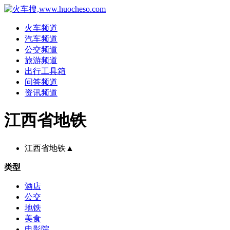
火车频道
汽车频道
公交频道
旅游频道
出行工具箱
问答频道
资讯频道
江西省地铁
江西省地铁
▲
类型
酒店
公交
地铁
美食
电影院