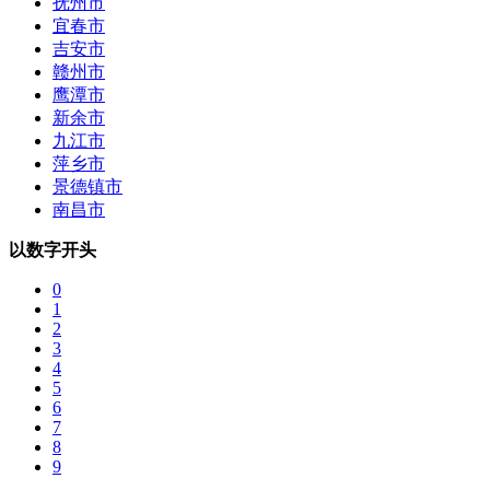
抚州市
宜春市
吉安市
赣州市
鹰潭市
新余市
九江市
萍乡市
景德镇市
南昌市
以数字开头
0
1
2
3
4
5
6
7
8
9