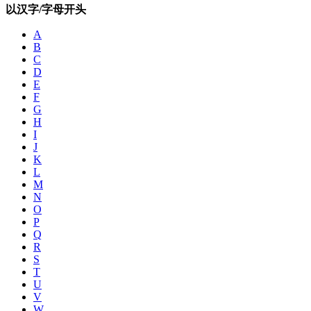
以汉字/字母开头
A
B
C
D
E
F
G
H
I
J
K
L
M
N
O
P
Q
R
S
T
U
V
W