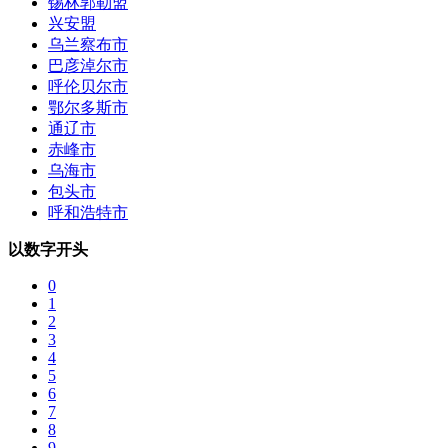
锡林郭勒盟
兴安盟
乌兰察布市
巴彦淖尔市
呼伦贝尔市
鄂尔多斯市
通辽市
赤峰市
乌海市
包头市
呼和浩特市
以数字开头
0
1
2
3
4
5
6
7
8
9