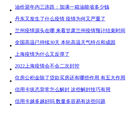
油价迎年内三连跌：加满一箱油能省多少钱
丹东又发生了什么疫情 疫情为何又严重了
兰州疫情源头在哪 来看甘肃兰州疫情预计结束时间
全国高温已持续30天 本轮高温天气特点和成因
上海疫情为什么又反弹了
2022上海疫情会不会二次封控
住房公积金除了贷款买房还有哪些作用 有五大作用
信用卡状态异常怎么解封 这些解封技巧有用
信用卡越多越好吗 数量多容易有这些问题