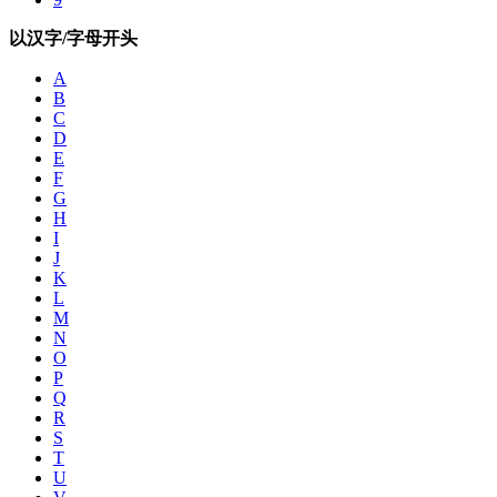
以汉字/字母开头
A
B
C
D
E
F
G
H
I
J
K
L
M
N
O
P
Q
R
S
T
U