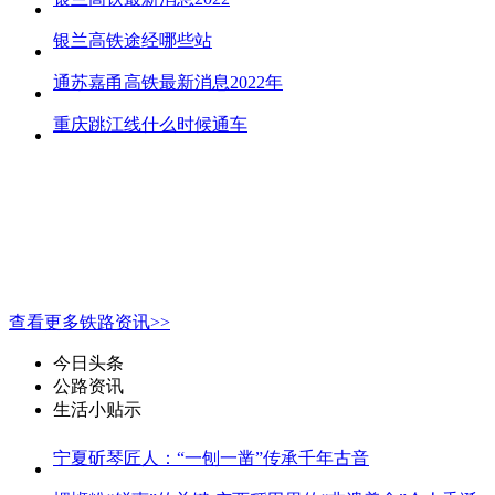
银兰高铁途经哪些站
通苏嘉甬高铁最新消息2022年
重庆跳江线什么时候通车
查看更多铁路资讯>>
今日头条
公路资讯
生活小贴示
宁夏斫琴匠人：“一刨一凿”传承千年古音