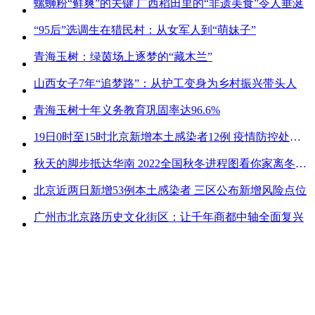
螺蛳粉“鲜爽”的关键 广西稻田里的“非遗美食”令人垂涎
“95后”选调生在猎民村：从女军人到“萌妹子”
青海玉树：绿茵场上逐梦的“藏木兰”
山西女子7年“追梦路”：从护工变身为乡村振兴带头人
青海玉树十年义务教育巩固率达96.6%
19日0时至15时北京新增本土感染者12例 疫情防控处关键时刻
秋天的脚步抵达华南 2022全国秋冬进程图看你家离冬天有多远
北京近两日新增53例本土感染者 三区公布新增风险点位
广州市北京路历史文化街区：让千年商都中轴全面复兴