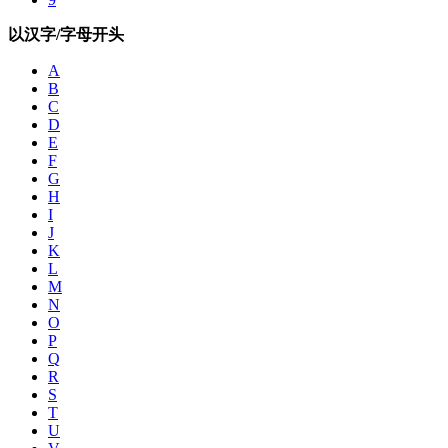
以汉字/字母开头
A
B
C
D
E
F
G
H
I
J
K
L
M
N
O
P
Q
R
S
T
U