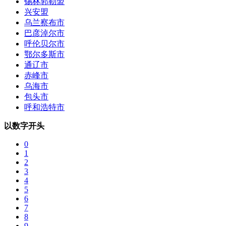
锡林郭勒盟
兴安盟
乌兰察布市
巴彦淖尔市
呼伦贝尔市
鄂尔多斯市
通辽市
赤峰市
乌海市
包头市
呼和浩特市
以数字开头
0
1
2
3
4
5
6
7
8
9