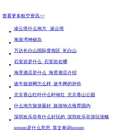
查看更多航空资讯>>
凌云塔什么地方_ 凌云塔
海泉湾神秘岛
万达长白山国际度假区_长白山
石室岩是什么_石室岩在哪
海景酒店是什么_海景酒店介绍
途牛旅游网怎么样_途牛网的评价
北京香山红叶什么时候红_北京香山公园
什么地方旅游最好_旅游地点推荐国内
深圳欢乐谷有什么好玩的_深圳欢乐谷游玩攻略
toronto是什么意思_英文单词toronto