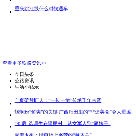
重庆跳江线什么时候通车
查看更多铁路资讯>>
今日头条
公路资讯
生活小贴示
宁夏斫琴匠人：“一刨一凿”传承千年古音
螺蛳粉“鲜爽”的关键 广西稻田里的“非遗美食”令人垂涎
“95后”选调生在猎民村：从女军人到“萌妹子”
青海玉树：绿茵场上逐梦的“藏木兰”