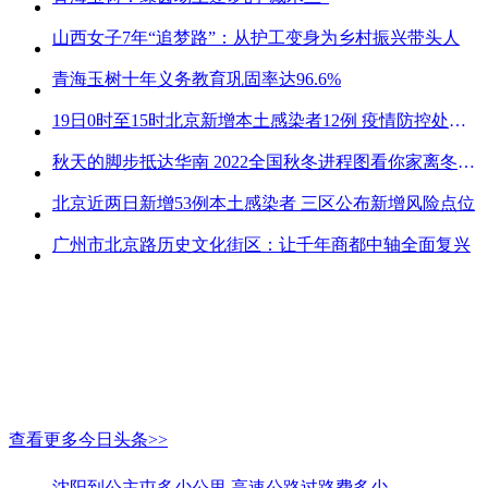
山西女子7年“追梦路”：从护工变身为乡村振兴带头人
青海玉树十年义务教育巩固率达96.6%
19日0时至15时北京新增本土感染者12例 疫情防控处关键时刻
秋天的脚步抵达华南 2022全国秋冬进程图看你家离冬天有多远
北京近两日新增53例本土感染者 三区公布新增风险点位
广州市北京路历史文化街区：让千年商都中轴全面复兴
查看更多今日头条>>
沈阳到公主屯多少公里 高速公路过路费多少