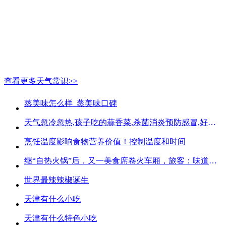
查看更多天气常识>>
蒸美味怎么样_蒸美味口碑
天气忽冷忽热,孩子吃的蒜香菜,杀菌消炎预防感冒,好吃不贵
烹饪温度影响食物营养价值！控制温度和时间
继“自热火锅”后，又一美食席卷火车厢，旅客：味道好吃又方便
世界最辣辣椒诞生
天津有什么小吃
天津有什么特色小吃