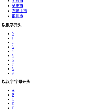
固原市
吴忠市
石嘴山市
银川市
以数字开头
0
1
2
3
4
5
6
7
8
9
以汉字/字母开头
A
B
C
D
E