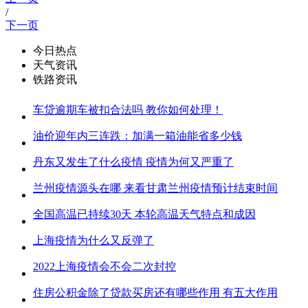
/
下一页
今日热点
天气资讯
铁路资讯
车贷逾期车被扣合法吗 教你如何处理！
油价迎年内三连跌：加满一箱油能省多少钱
丹东又发生了什么疫情 疫情为何又严重了
兰州疫情源头在哪 来看甘肃兰州疫情预计结束时间
全国高温已持续30天 本轮高温天气特点和成因
上海疫情为什么又反弹了
2022上海疫情会不会二次封控
住房公积金除了贷款买房还有哪些作用 有五大作用