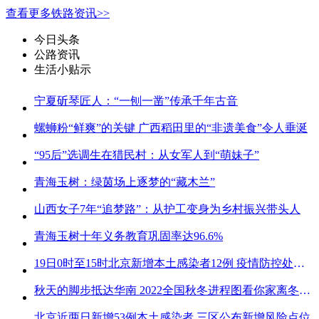
查看更多铁路资讯>>
今日头条
公路资讯
生活小贴示
宁夏斫琴匠人：“一刨一凿”传承千年古音
螺蛳粉“鲜爽”的关键 广西稻田里的“非遗美食”令人垂涎
“95后”选调生在猎民村：从女军人到“萌妹子”
青海玉树：绿茵场上逐梦的“藏木兰”
山西女子7年“追梦路”：从护工变身为乡村振兴带头人
青海玉树十年义务教育巩固率达96.6%
19日0时至15时北京新增本土感染者12例 疫情防控处关键时刻
秋天的脚步抵达华南 2022全国秋冬进程图看你家离冬天有多远
北京近两日新增53例本土感染者 三区公布新增风险点位