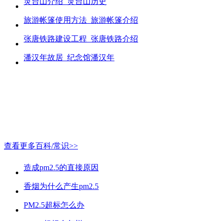
灵台山介绍_灵台山历史
旅游帐篷使用方法_旅游帐篷介绍
张唐铁路建设工程_张唐铁路介绍
潘汉年故居_纪念馆潘汉年
查看更多百科/常识>>
造成pm2.5的直接原因
香烟为什么产生pm2.5
PM2.5超标怎么办