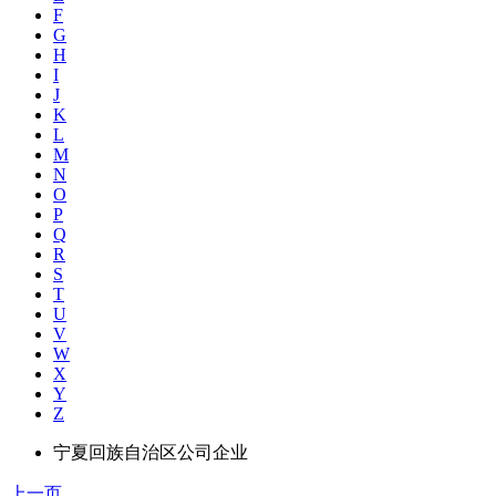
F
G
H
I
J
K
L
M
N
O
P
Q
R
S
T
U
V
W
X
Y
Z
宁夏回族自治区公司企业
上一页