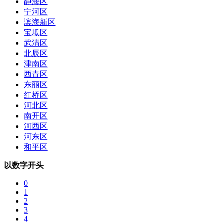
静海区
宁河区
滨海新区
宝坻区
武清区
北辰区
津南区
西青区
东丽区
红桥区
河北区
南开区
河西区
河东区
和平区
以数字开头
0
1
2
3
4