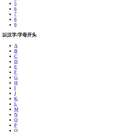
5
6
7
8
9
以汉字/字母开头
A
B
C
D
E
F
G
H
I
J
K
L
M
N
O
P
Q