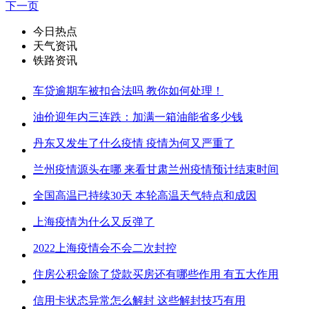
下一页
今日热点
天气资讯
铁路资讯
车贷逾期车被扣合法吗 教你如何处理！
油价迎年内三连跌：加满一箱油能省多少钱
丹东又发生了什么疫情 疫情为何又严重了
兰州疫情源头在哪 来看甘肃兰州疫情预计结束时间
全国高温已持续30天 本轮高温天气特点和成因
上海疫情为什么又反弹了
2022上海疫情会不会二次封控
住房公积金除了贷款买房还有哪些作用 有五大作用
信用卡状态异常怎么解封 这些解封技巧有用