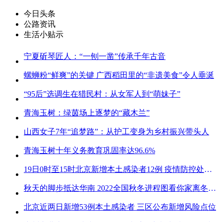
今日头条
公路资讯
生活小贴示
宁夏斫琴匠人：“一刨一凿”传承千年古音
螺蛳粉“鲜爽”的关键 广西稻田里的“非遗美食”令人垂涎
“95后”选调生在猎民村：从女军人到“萌妹子”
青海玉树：绿茵场上逐梦的“藏木兰”
山西女子7年“追梦路”：从护工变身为乡村振兴带头人
青海玉树十年义务教育巩固率达96.6%
19日0时至15时北京新增本土感染者12例 疫情防控处关键时刻
秋天的脚步抵达华南 2022全国秋冬进程图看你家离冬天有多远
北京近两日新增53例本土感染者 三区公布新增风险点位