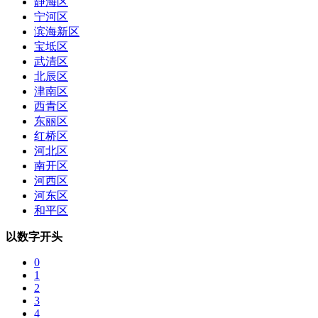
静海区
宁河区
滨海新区
宝坻区
武清区
北辰区
津南区
西青区
东丽区
红桥区
河北区
南开区
河西区
河东区
和平区
以数字开头
0
1
2
3
4