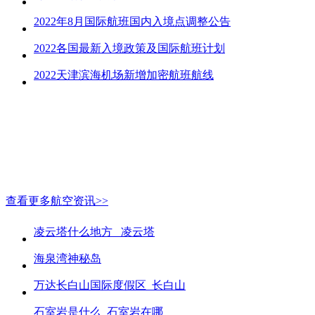
2022年8月国际航班国内入境点调整公告
2022各国最新入境政策及国际航班计划
2022天津滨海机场新增加密航班航线
查看更多航空资讯>>
凌云塔什么地方_ 凌云塔
海泉湾神秘岛
万达长白山国际度假区_长白山
石室岩是什么_石室岩在哪