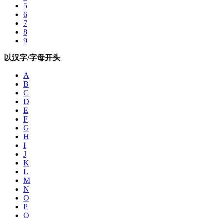
5
6
7
8
9
以汉字/字母开头
A
B
C
D
E
F
G
H
I
J
K
L
M
N
O
P
Q