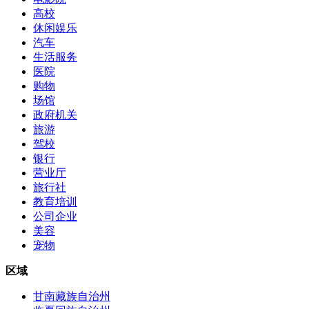
高校
休闲娱乐
汽车
生活服务
医院
购物
场馆
政府机关
旅游
驾校
银行
营业厅
旅行社
教育培训
公司企业
美容
宠物
区域
甘南藏族自治州