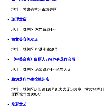
地址：甘肃省兰州市城关区
璇理发店
地址：城关区 东岗镇284号
妍龙美容美发店
地址：城关区 排洪南路59号
《中美合资》白丽人SPA养身足疗会所
地址：城关区 酒泉路374号乾昌大厦
藏源蒸疗养生馆兰州店
地址：城关区庆阳路128号凯大大厦1401室（甘肃省玛利
亚医院向西100米）
炫彩发艺