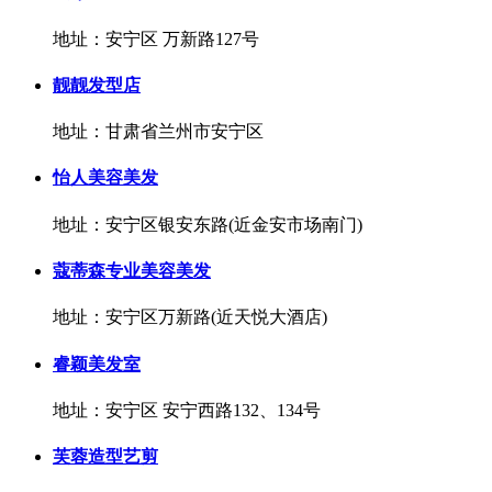
地址：安宁区 万新路127号
靓靓发型店
地址：甘肃省兰州市安宁区
怡人美容美发
地址：安宁区银安东路(近金安市场南门)
蔻蒂森专业美容美发
地址：安宁区万新路(近天悦大酒店)
睿颖美发室
地址：安宁区 安宁西路132、134号
芙蓉造型艺剪