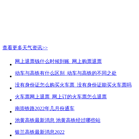
查看更多天气资讯>>
网上退票钱什么时候到账_网上购票退票
动车与高铁有什么区别_动车与高铁的不同之处
没有身份证怎么购买火车票_没有身份证能买火车票吗
火车票网上退票_网上订的火车票怎么退票
南崇铁路2022年几月份通车
池黄高铁最新消息 池黄高铁经过哪些站
银兰高铁最新消息2022