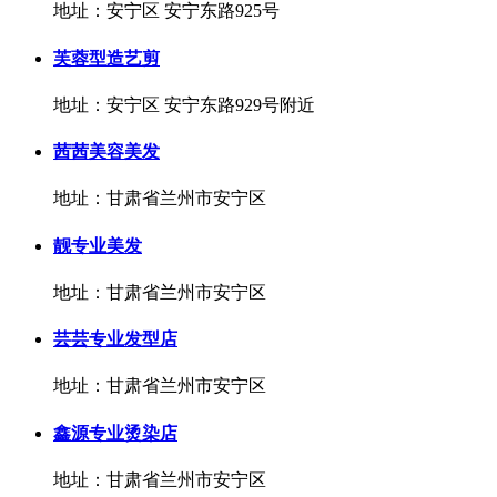
地址：安宁区 安宁东路925号
芙蓉型造艺剪
地址：安宁区 安宁东路929号附近
茜茜美容美发
地址：甘肃省兰州市安宁区
靓专业美发
地址：甘肃省兰州市安宁区
芸芸专业发型店
地址：甘肃省兰州市安宁区
鑫源专业烫染店
地址：甘肃省兰州市安宁区