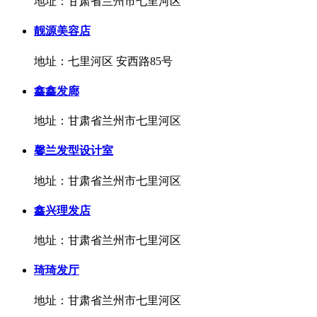
地址：甘肃省兰州市七里河区
靓源美容店
地址：七里河区 安西路85号
鑫鑫发廊
地址：甘肃省兰州市七里河区
馨兰发型设计室
地址：甘肃省兰州市七里河区
鑫兴理发店
地址：甘肃省兰州市七里河区
琦琦发厅
地址：甘肃省兰州市七里河区