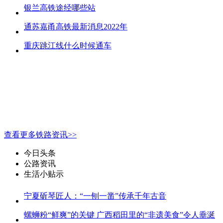
银兰高铁途经哪些站
通苏嘉甬高铁最新消息2022年
重庆跳江线什么时候通车
查看更多铁路资讯>>
今日头条
公路资讯
生活小贴示
宁夏斫琴匠人：“一刨一凿”传承千年古音
螺蛳粉“鲜爽”的关键 广西稻田里的“非遗美食”令人垂涎