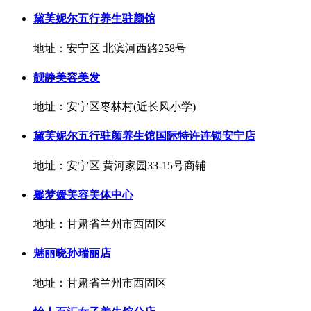
黛芙妮尔五行养生驻颜馆
地址：安宁区 北滨河西路258号
靓静美容美发
地址：安宁区枣林村(近长风小学)
黛芙妮尔五行驻颜养生馆国际特许连锁安宁店
地址：安宁区 黄河家园33-15号商铺
馨梦媛美容美体中心
地址：甘肃省兰州市西固区
魅丽晓孙瑞丽店
地址：甘肃省兰州市西固区