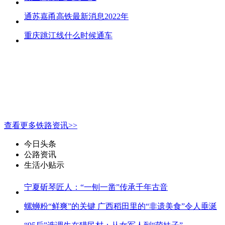
通苏嘉甬高铁最新消息2022年
重庆跳江线什么时候通车
查看更多铁路资讯>>
今日头条
公路资讯
生活小贴示
宁夏斫琴匠人：“一刨一凿”传承千年古音
螺蛳粉“鲜爽”的关键 广西稻田里的“非遗美食”令人垂涎