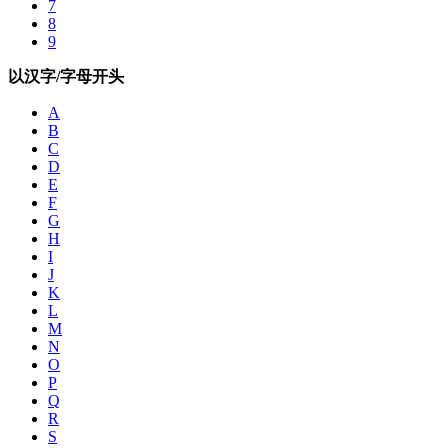
7
8
9
以汉字/字母开头
A
B
C
D
E
F
G
H
I
J
K
L
M
N
O
P
Q
R
S