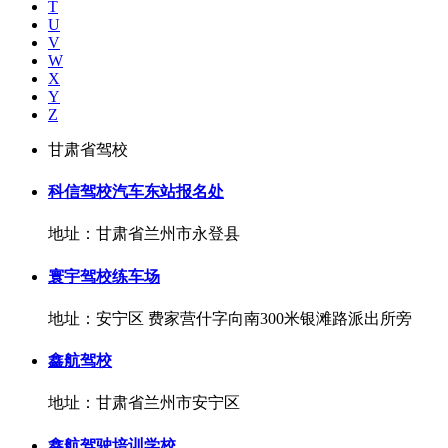
T
U
V
W
X
Y
Z
甘肃省驾校
科信驾校汽车东站报名处
地址：甘肃省兰州市永登县
寰宇驾校练车场
地址：安宁区 费家营什字向南300米银滩路派出所旁
鑫航驾校
地址：甘肃省兰州市安宁区
鑫航驾驶培训学校