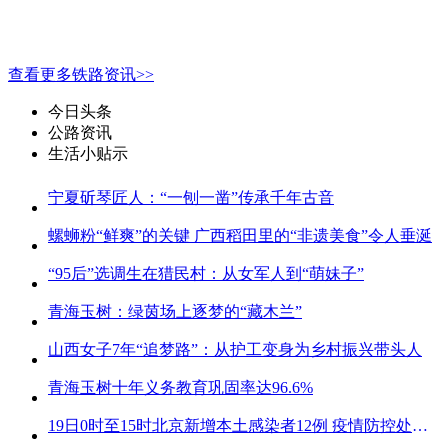
查看更多铁路资讯>>
今日头条
公路资讯
生活小贴示
宁夏斫琴匠人：“一刨一凿”传承千年古音
螺蛳粉“鲜爽”的关键 广西稻田里的“非遗美食”令人垂涎
“95后”选调生在猎民村：从女军人到“萌妹子”
青海玉树：绿茵场上逐梦的“藏木兰”
山西女子7年“追梦路”：从护工变身为乡村振兴带头人
青海玉树十年义务教育巩固率达96.6%
19日0时至15时北京新增本土感染者12例 疫情防控处关键时刻