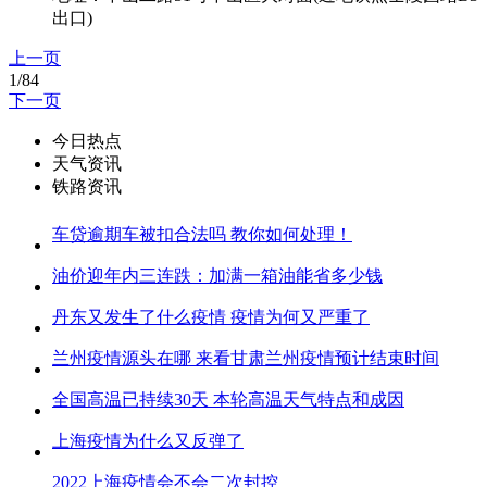
出口)
上一页
1/84
下一页
今日热点
天气资讯
铁路资讯
车贷逾期车被扣合法吗 教你如何处理！
油价迎年内三连跌：加满一箱油能省多少钱
丹东又发生了什么疫情 疫情为何又严重了
兰州疫情源头在哪 来看甘肃兰州疫情预计结束时间
全国高温已持续30天 本轮高温天气特点和成因
上海疫情为什么又反弹了
2022上海疫情会不会二次封控