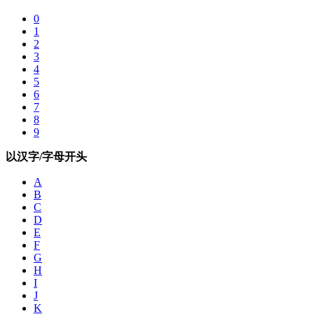
0
1
2
3
4
5
6
7
8
9
以汉字/字母开头
A
B
C
D
E
F
G
H
I
J
K