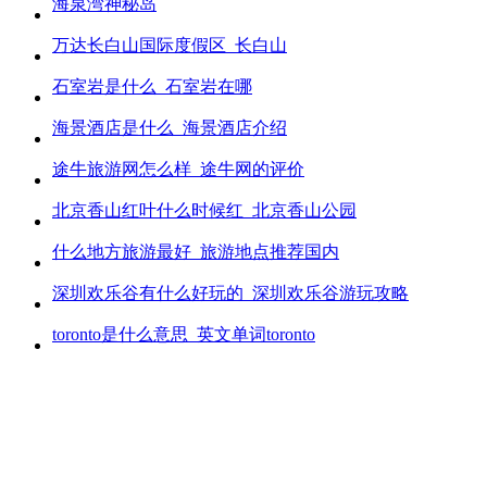
海泉湾神秘岛
万达长白山国际度假区_长白山
石室岩是什么_石室岩在哪
海景酒店是什么_海景酒店介绍
途牛旅游网怎么样_途牛网的评价
北京香山红叶什么时候红_北京香山公园
什么地方旅游最好_旅游地点推荐国内
深圳欢乐谷有什么好玩的_深圳欢乐谷游玩攻略
toronto是什么意思_英文单词toronto