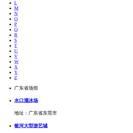
L
M
N
O
P
Q
R
S
T
U
V
W
X
Y
Z
广东省场馆
水口溜冰场
地址：广东省东莞市
银河大型游艺城