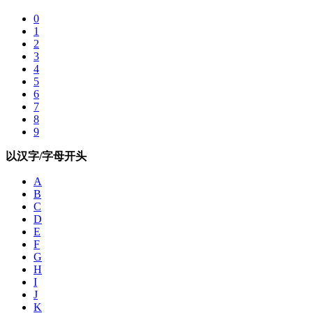
0
1
2
3
4
5
6
7
8
9
以汉字/字母开头
A
B
C
D
E
F
G
H
I
J
K