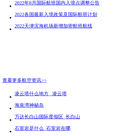
2022年8月国际航班国内入境点调整公告
2022各国最新入境政策及国际航班计划
2022天津滨海机场新增加密航班航线
查看更多航空资讯>>
凌云塔什么地方_ 凌云塔
海泉湾神秘岛
万达长白山国际度假区_长白山
石室岩是什么_石室岩在哪