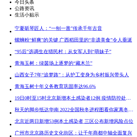
今日头条
公路资讯
生活小贴示
宁夏斫琴匠人：“一刨一凿”传承千年古音
螺蛳粉“鲜爽”的关键 广西稻田里的“非遗美食”令人垂涎
“95后”选调生在猎民村：从女军人到“萌妹子”
青海玉树：绿茵场上逐梦的“藏木兰”
山西女子7年“追梦路”：从护工变身为乡村振兴带头人
青海玉树十年义务教育巩固率达96.6%
19日0时至15时北京新增本土感染者12例 疫情防控处关键时刻
秋天的脚步抵达华南 2022全国秋冬进程图看你家离冬天有多远
北京近两日新增53例本土感染者 三区公布新增风险点位
广州市北京路历史文化街区：让千年商都中轴全面复兴