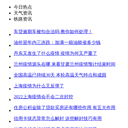
今日热点
天气资讯
铁路资讯
车贷逾期车被扣合法吗 教你如何处理！
油价迎年内三连跌：加满一箱油能省多少钱
丹东又发生了什么疫情 疫情为何又严重了
兰州疫情源头在哪 来看甘肃兰州疫情预计结束时间
全国高温已持续30天 本轮高温天气特点和成因
上海疫情为什么又反弹了
2022上海疫情会不会二次封控
住房公积金除了贷款买房还有哪些作用 有五大作用
信用卡状态异常怎么解封 这些解封技巧有用