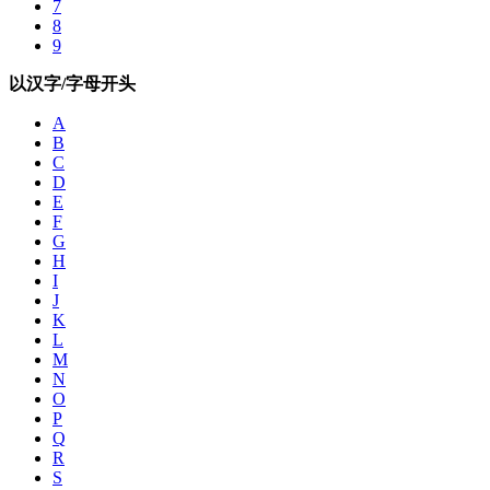
7
8
9
以汉字/字母开头
A
B
C
D
E
F
G
H
I
J
K
L
M
N
O
P
Q
R
S