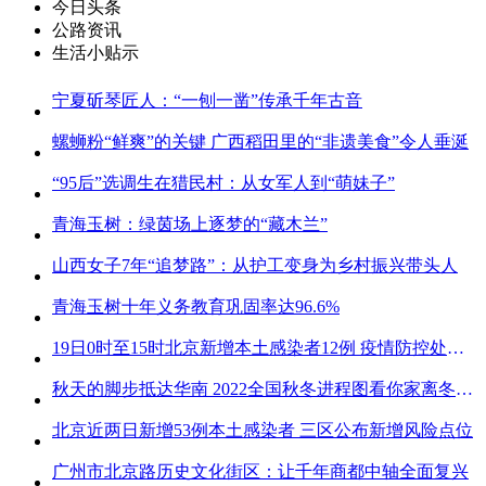
今日头条
公路资讯
生活小贴示
宁夏斫琴匠人：“一刨一凿”传承千年古音
螺蛳粉“鲜爽”的关键 广西稻田里的“非遗美食”令人垂涎
“95后”选调生在猎民村：从女军人到“萌妹子”
青海玉树：绿茵场上逐梦的“藏木兰”
山西女子7年“追梦路”：从护工变身为乡村振兴带头人
青海玉树十年义务教育巩固率达96.6%
19日0时至15时北京新增本土感染者12例 疫情防控处关键时刻
秋天的脚步抵达华南 2022全国秋冬进程图看你家离冬天有多远
北京近两日新增53例本土感染者 三区公布新增风险点位
广州市北京路历史文化街区：让千年商都中轴全面复兴