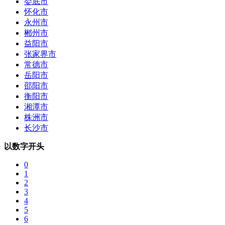
娄底市
怀化市
永州市
郴州市
益阳市
张家界市
常德市
岳阳市
邵阳市
衡阳市
湘潭市
株洲市
长沙市
以数字开头
0
1
2
3
4
5
6