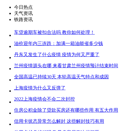
今日热点
天气资讯
铁路资讯
车贷逾期车被扣合法吗 教你如何处理！
油价迎年内三连跌：加满一箱油能省多少钱
丹东又发生了什么疫情 疫情为何又严重了
兰州疫情源头在哪 来看甘肃兰州疫情预计结束时间
全国高温已持续30天 本轮高温天气特点和成因
上海疫情为什么又反弹了
2022上海疫情会不会二次封控
住房公积金除了贷款买房还有哪些作用 有五大作用
信用卡状态异常怎么解封 这些解封技巧有用