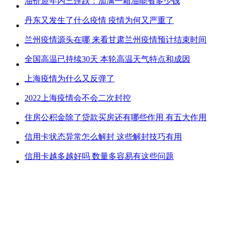
油价迎年内三连跌：加满一箱油能省多少钱
丹东又发生了什么疫情 疫情为何又严重了
兰州疫情源头在哪 来看甘肃兰州疫情预计结束时间
全国高温已持续30天 本轮高温天气特点和成因
上海疫情为什么又反弹了
2022上海疫情会不会二次封控
住房公积金除了贷款买房还有哪些作用 有五大作用
信用卡状态异常怎么解封 这些解封技巧有用
信用卡越多越好吗 数量多容易有这些问题