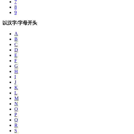
7
8
9
以汉字/字母开头
A
B
C
D
E
F
G
H
I
J
K
L
M
N
O
P
Q
R
S