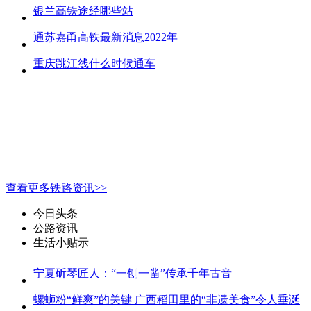
银兰高铁途经哪些站
通苏嘉甬高铁最新消息2022年
重庆跳江线什么时候通车
查看更多铁路资讯>>
今日头条
公路资讯
生活小贴示
宁夏斫琴匠人：“一刨一凿”传承千年古音
螺蛳粉“鲜爽”的关键 广西稻田里的“非遗美食”令人垂涎