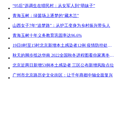
“95后”选调生在猎民村：从女军人到“萌妹子”
青海玉树：绿茵场上逐梦的“藏木兰”
山西女子7年“追梦路”：从护工变身为乡村振兴带头人
青海玉树十年义务教育巩固率达96.6%
19日0时至15时北京新增本土感染者12例 疫情防控处关键时刻
秋天的脚步抵达华南 2022全国秋冬进程图看你家离冬天有多远
北京近两日新增53例本土感染者 三区公布新增风险点位
广州市北京路历史文化街区：让千年商都中轴全面复兴