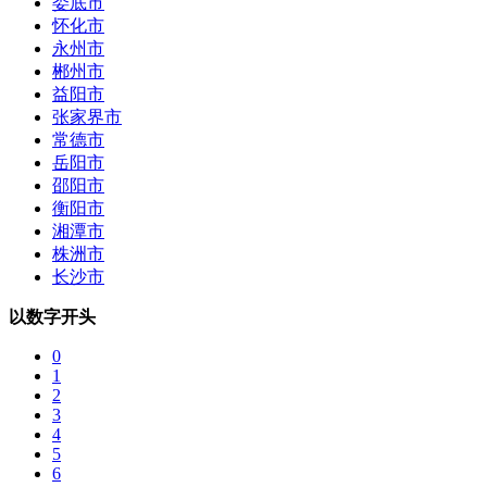
娄底市
怀化市
永州市
郴州市
益阳市
张家界市
常德市
岳阳市
邵阳市
衡阳市
湘潭市
株洲市
长沙市
以数字开头
0
1
2
3
4
5
6