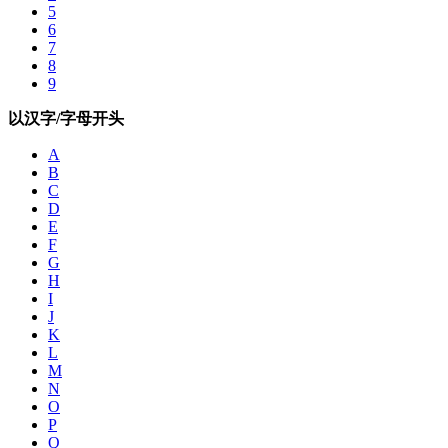
5
6
7
8
9
以汉字/字母开头
A
B
C
D
E
F
G
H
I
J
K
L
M
N
O
P
Q