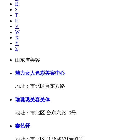
R
S
T
U
V
W
X
Y
Z
山东省美容
魅力女人色彩美容中心
地址：市北区台东八路
瑜珑琇美容美体
地址：市北区 台东六路29号
鑫艺轩
地址：市北区 辽源路331号附近