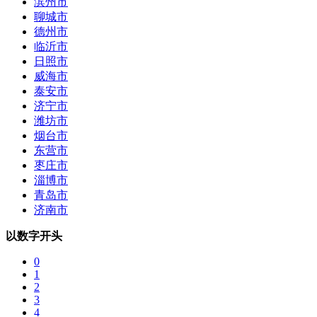
滨州市
聊城市
德州市
临沂市
日照市
威海市
泰安市
济宁市
潍坊市
烟台市
东营市
枣庄市
淄博市
青岛市
济南市
以数字开头
0
1
2
3
4