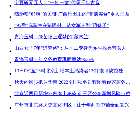
宁夏斫琴匠人：“一刨一凿”传承千年古音
螺蛳粉“鲜爽”的关键 广西稻田里的“非遗美食”令人垂涎
“95后”选调生在猎民村：从女军人到“萌妹子”
青海玉树：绿茵场上逐梦的“藏木兰”
山西女子7年“追梦路”：从护工变身为乡村振兴带头人
青海玉树十年义务教育巩固率达96.6%
19日0时至15时北京新增本土感染者12例 疫情防控处关键时刻
秋天的脚步抵达华南 2022全国秋冬进程图看你家离冬天有多远
北京近两日新增53例本土感染者 三区公布新增风险点位
广州市北京路历史文化街区：让千年商都中轴全面复兴