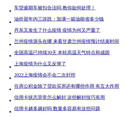
车贷逾期车被扣合法吗 教你如何处理！
油价迎年内三连跌：加满一箱油能省多少钱
丹东又发生了什么疫情 疫情为何又严重了
兰州疫情源头在哪 来看甘肃兰州疫情预计结束时间
全国高温已持续30天 本轮高温天气特点和成因
上海疫情为什么又反弹了
2022上海疫情会不会二次封控
住房公积金除了贷款买房还有哪些作用 有五大作用
信用卡状态异常怎么解封 这些解封技巧有用
信用卡越多越好吗 数量多容易有这些问题