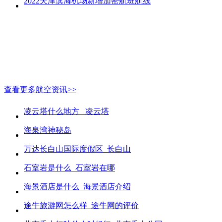
2022天津滨海机场新增加密航班航线
查看更多航空资讯>>
凌云塔什么地方_ 凌云塔
海泉湾神秘岛
万达长白山国际度假区_长白山
石室岩是什么_石室岩在哪
海景酒店是什么_海景酒店介绍
途牛旅游网怎么样_途牛网的评价