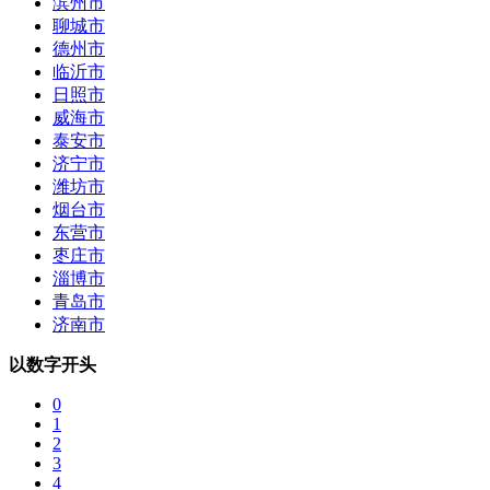
滨州市
聊城市
德州市
临沂市
日照市
威海市
泰安市
济宁市
潍坊市
烟台市
东营市
枣庄市
淄博市
青岛市
济南市
以数字开头
0
1
2
3
4