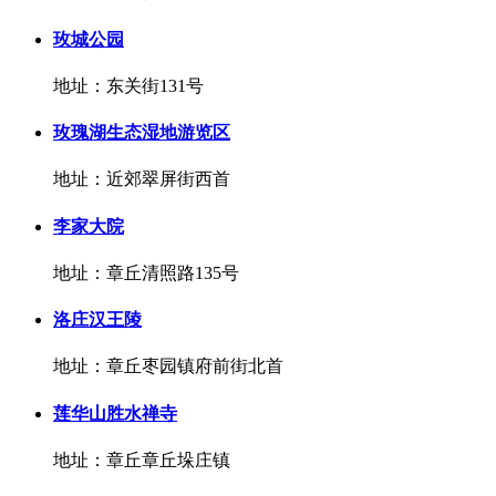
玫城公园
地址：东关街131号
玫瑰湖生态湿地游览区
地址：近郊翠屏街西首
李家大院
地址：章丘清照路135号
洛庄汉王陵
地址：章丘枣园镇府前街北首
莲华山胜水禅寺
地址：章丘章丘垛庄镇