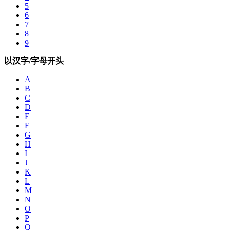
5
6
7
8
9
以汉字/字母开头
A
B
C
D
E
F
G
H
I
J
K
L
M
N
O
P
Q