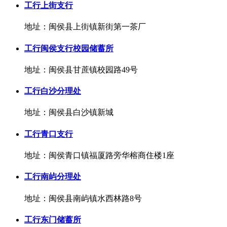
工行上街支行
地址：闽侯县上街镇新街第一茶厂
工行闽侯支行校园储蓄所
地址：闽侯县甘蔗镇校园路49号
工行白沙分理处
地址：闽侯县白沙镇新城
工行青口支行
地址：闽侯青口镇福厦路旁华榕商住楼1座
工行南屿分理处
地址：闽侯县南屿镇水西林路8号
工行东门储蓄所