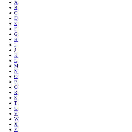
A
B
C
D
E
F
G
H
I
J
K
L
M
N
O
P
Q
R
S
T
U
V
W
X
Y