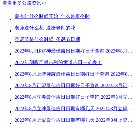
查看更多公路资讯>>
夏令时什么时候开始_什么是夏令时
老师送什么花_送给老师的花
圣诞节是什么时候_圣诞节日期
2022年8月移财神最佳吉日日期好日子查询 2022年8月移财神吉日一览
2022年剖腹产最吉利的黄道吉日一览表！
2022年8月上牌挂牌最佳吉日日期好日子查询 2022年8月上牌吉日精选
2022年8月订盟最佳吉日日期好日子查询 2022年8月订盟黄道吉日一览
2022年8月立券最佳吉日日期好日子查询 2022年8月立券的黄道吉日一览
2022年8月立碑最佳吉日日期有哪几天 2022年8月立碑吉日查询
2022年8月上梁最佳吉日日期有哪几天 2022年8月上梁的黄道吉日