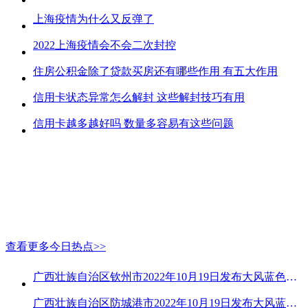
上海疫情为什么又反弹了
2022上海疫情会不会二次封控
住房公积金除了贷款买房还有哪些作用 有五大作用
信用卡状态异常怎么解封 这些解封技巧有用
信用卡越多越好吗 数量多容易有这些问题
查看更多今日热点>>
广西壮族自治区钦州市2022年10月19日发布大风蓝色预警
广西壮族自治区防城港市2022年10月19日发布大风蓝色预警