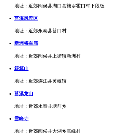
地址：近郊闽侯县湖口畲族乡霍口村下段板
莒溪风景区
地址：近郊永泰县莒口村
新洲将军庙
地址：近郊闽侯县上街镇新洲村
簸箕山
地址：近郊连江县黄岐镇
莒溪龙山
地址：近郊永泰县塘前乡
雪峰寺
地址：近郊闽侯县大湖乡雪峰村