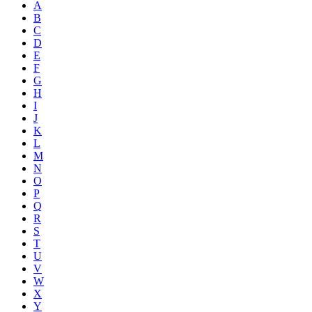
A
B
C
D
E
F
G
H
I
J
K
L
M
N
O
P
Q
R
S
T
U
V
W
X
Y