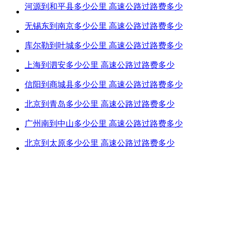
河源到和平县多少公里 高速公路过路费多少
无锡东到南京多少公里 高速公路过路费多少
库尔勒到叶城多少公里 高速公路过路费多少
上海到泗安多少公里 高速公路过路费多少
信阳到商城县多少公里 高速公路过路费多少
北京到青岛多少公里 高速公路过路费多少
广州南到中山多少公里 高速公路过路费多少
北京到太原多少公里 高速公路过路费多少