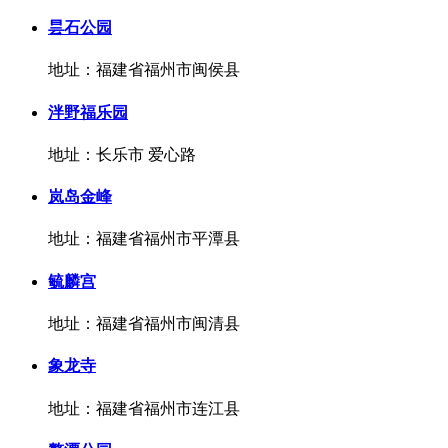
昙石公园
地址：福建省福州市闽侯县
泮野福乐园
地址：长乐市 爱心路
岚岛金峰
地址：福建省福州市平潭县
毓麟宫
地址：福建省福州市闽清县
象龙寺
地址：福建省福州市连江县