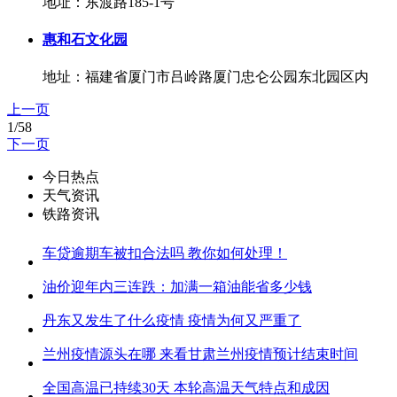
地址：东渡路185-1号
惠和石文化园
地址：福建省厦门市吕岭路厦门忠仑公园东北园区内
上一页
1/58
下一页
今日热点
天气资讯
铁路资讯
车贷逾期车被扣合法吗 教你如何处理！
油价迎年内三连跌：加满一箱油能省多少钱
丹东又发生了什么疫情 疫情为何又严重了
兰州疫情源头在哪 来看甘肃兰州疫情预计结束时间
全国高温已持续30天 本轮高温天气特点和成因