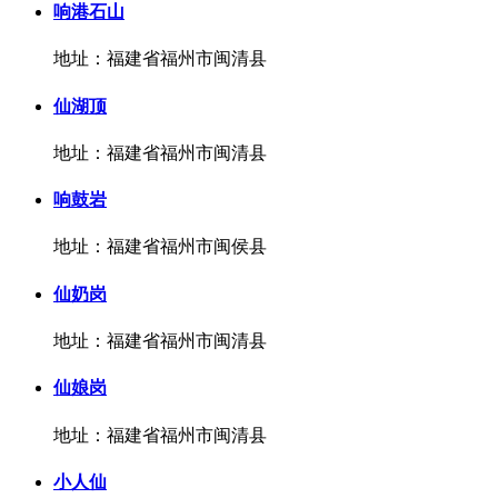
响港石山
地址：福建省福州市闽清县
仙湖顶
地址：福建省福州市闽清县
响鼓岩
地址：福建省福州市闽侯县
仙奶岗
地址：福建省福州市闽清县
仙娘岗
地址：福建省福州市闽清县
小人仙