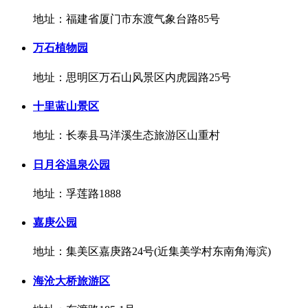
地址：福建省厦门市东渡气象台路85号
万石植物园
地址：思明区万石山风景区内虎园路25号
十里蓝山景区
地址：长泰县马洋溪生态旅游区山重村
日月谷温泉公园
地址：孚莲路1888
嘉庚公园
地址：集美区嘉庚路24号(近集美学村东南角海滨)
海沧大桥旅游区