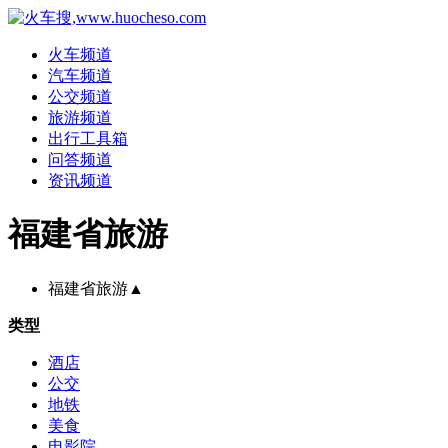
火车频道
汽车频道
公交频道
旅游频道
出行工具箱
问答频道
资讯频道
福建省旅游
福建省旅游
▲
类型
酒店
公交
地铁
美食
电影院