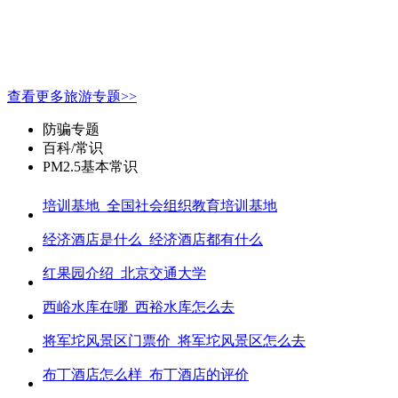
查看更多旅游专题>>
防骗专题
百科/常识
PM2.5基本常识
培训基地_全国社会组织教育培训基地
经济酒店是什么_经济酒店都有什么
红果园介绍_北京交通大学
西峪水库在哪_西裕水库怎么去
将军坨风景区门票价_将军坨风景区怎么去
布丁酒店怎么样_布丁酒店的评价