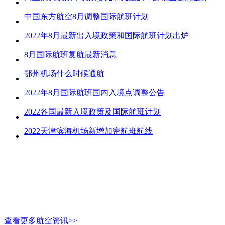
中国东方航空8月调整国际航班计划
2022年8月最新出入境政策和国际航班计划出炉
8月国际航班复航最新消息
鄂州机场什么时候通航
2022年8月国际航班国内入境点调整公告
2022各国最新入境政策及国际航班计划
2022天津滨海机场新增加密航班航线
查看更多航空资讯>>