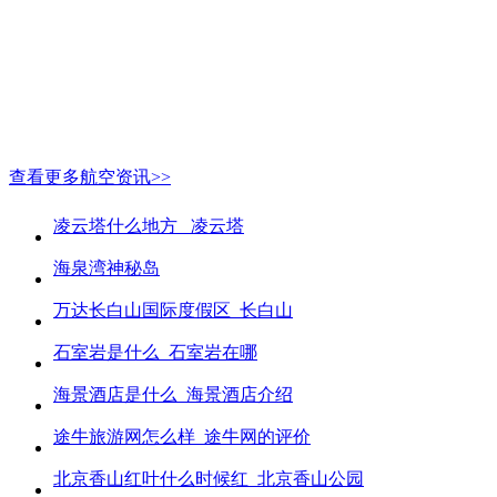
查看更多航空资讯>>
凌云塔什么地方_ 凌云塔
海泉湾神秘岛
万达长白山国际度假区_长白山
石室岩是什么_石室岩在哪
海景酒店是什么_海景酒店介绍
途牛旅游网怎么样_途牛网的评价
北京香山红叶什么时候红_北京香山公园