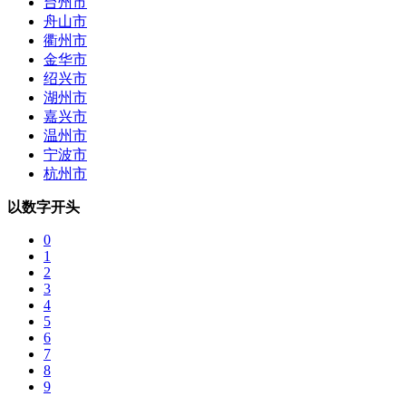
台州市
舟山市
衢州市
金华市
绍兴市
湖州市
嘉兴市
温州市
宁波市
杭州市
以数字开头
0
1
2
3
4
5
6
7
8
9