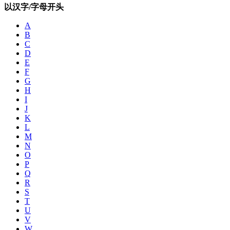
以汉字/字母开头
A
B
C
D
E
F
G
H
I
J
K
L
M
N
O
P
Q
R
S
T
U
V
W