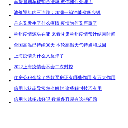
车贷逾期车被扣合法吗 教你如何处理！
油价迎年内三连跌：加满一箱油能省多少钱
丹东又发生了什么疫情 疫情为何又严重了
兰州疫情源头在哪 来看甘肃兰州疫情预计结束时间
全国高温已持续30天 本轮高温天气特点和成因
上海疫情为什么又反弹了
2022上海疫情会不会二次封控
住房公积金除了贷款买房还有哪些作用 有五大作用
信用卡状态异常怎么解封 这些解封技巧有用
信用卡越多越好吗 数量多容易有这些问题