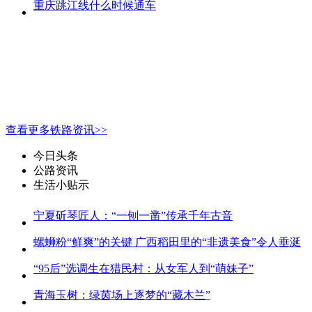
重庆跳江线什么时候通车
查看更多铁路资讯>>
今日头条
公路资讯
生活小贴示
宁夏斫琴匠人：“一刨一凿”传承千年古音
螺蛳粉“鲜爽”的关键 广西稻田里的“非遗美食”令人垂涎
“95后”选调生在猎民村：从女军人到“萌妹子”
青海玉树：绿茵场上逐梦的“藏木兰”