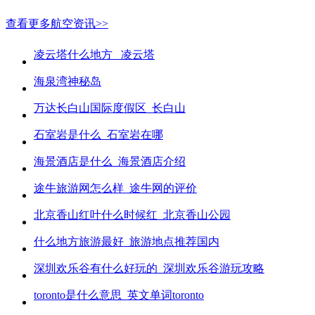
查看更多航空资讯>>
凌云塔什么地方_ 凌云塔
海泉湾神秘岛
万达长白山国际度假区_长白山
石室岩是什么_石室岩在哪
海景酒店是什么_海景酒店介绍
途牛旅游网怎么样_途牛网的评价
北京香山红叶什么时候红_北京香山公园
什么地方旅游最好_旅游地点推荐国内
深圳欢乐谷有什么好玩的_深圳欢乐谷游玩攻略
toronto是什么意思_英文单词toronto