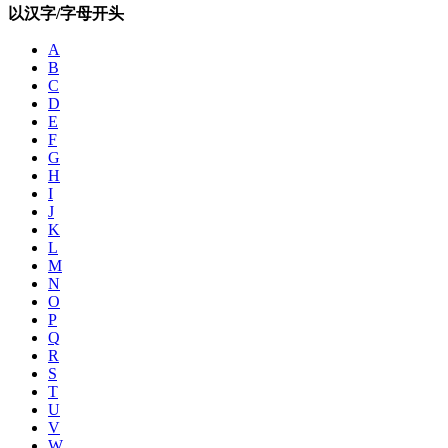
以汉字/字母开头
A
B
C
D
E
F
G
H
I
J
K
L
M
N
O
P
Q
R
S
T
U
V
W