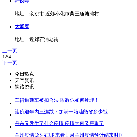
禅悦寺
地址：余姚市 近郊奉化市萧王庙塘湾村
大皆春
地址：近郊石浦老街
上一页
1/54
下一页
今日热点
天气资讯
铁路资讯
车贷逾期车被扣合法吗 教你如何处理！
油价迎年内三连跌：加满一箱油能省多少钱
丹东又发生了什么疫情 疫情为何又严重了
兰州疫情源头在哪 来看甘肃兰州疫情预计结束时间