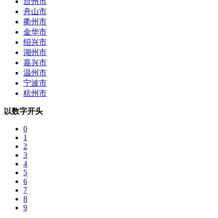
台州市
舟山市
衢州市
金华市
绍兴市
湖州市
嘉兴市
温州市
宁波市
杭州市
以数字开头
0
1
2
3
4
5
6
7
8
9