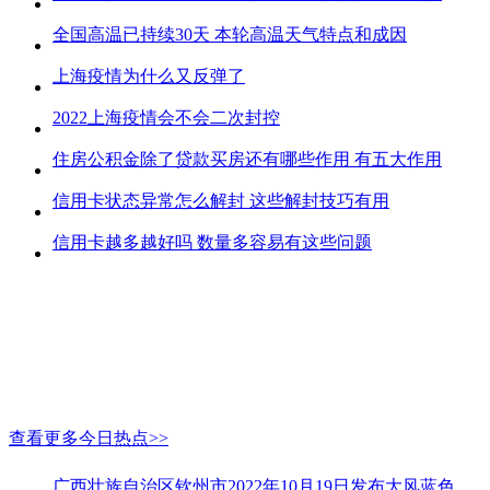
全国高温已持续30天 本轮高温天气特点和成因
上海疫情为什么又反弹了
2022上海疫情会不会二次封控
住房公积金除了贷款买房还有哪些作用 有五大作用
信用卡状态异常怎么解封 这些解封技巧有用
信用卡越多越好吗 数量多容易有这些问题
查看更多今日热点>>
广西壮族自治区钦州市2022年10月19日发布大风蓝色预警