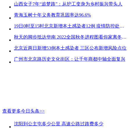
山西女子7年“追梦路”：从护工变身为乡村振兴带头人
青海玉树十年义务教育巩固率达96.6%
19日0时至15时北京新增本土感染者12例 疫情防控处关键时刻
秋天的脚步抵达华南 2022全国秋冬进程图看你家离冬天有多远
北京近两日新增53例本土感染者 三区公布新增风险点位
广州市北京路历史文化街区：让千年商都中轴全面复兴
查看更多今日头条>>
沈阳到公主屯多少公里 高速公路过路费多少