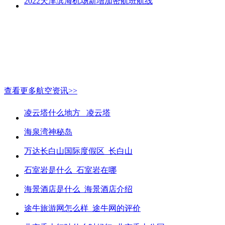
2022天津滨海机场新增加密航班航线
查看更多航空资讯>>
凌云塔什么地方_ 凌云塔
海泉湾神秘岛
万达长白山国际度假区_长白山
石室岩是什么_石室岩在哪
海景酒店是什么_海景酒店介绍
途牛旅游网怎么样_途牛网的评价