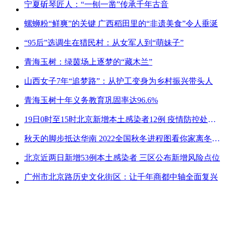
宁夏斫琴匠人：“一刨一凿”传承千年古音
螺蛳粉“鲜爽”的关键 广西稻田里的“非遗美食”令人垂涎
“95后”选调生在猎民村：从女军人到“萌妹子”
青海玉树：绿茵场上逐梦的“藏木兰”
山西女子7年“追梦路”：从护工变身为乡村振兴带头人
青海玉树十年义务教育巩固率达96.6%
19日0时至15时北京新增本土感染者12例 疫情防控处关键时刻
秋天的脚步抵达华南 2022全国秋冬进程图看你家离冬天有多远
北京近两日新增53例本土感染者 三区公布新增风险点位
广州市北京路历史文化街区：让千年商都中轴全面复兴