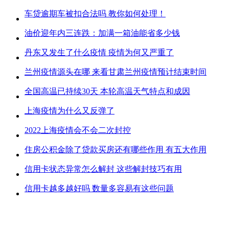
车贷逾期车被扣合法吗 教你如何处理！
油价迎年内三连跌：加满一箱油能省多少钱
丹东又发生了什么疫情 疫情为何又严重了
兰州疫情源头在哪 来看甘肃兰州疫情预计结束时间
全国高温已持续30天 本轮高温天气特点和成因
上海疫情为什么又反弹了
2022上海疫情会不会二次封控
住房公积金除了贷款买房还有哪些作用 有五大作用
信用卡状态异常怎么解封 这些解封技巧有用
信用卡越多越好吗 数量多容易有这些问题