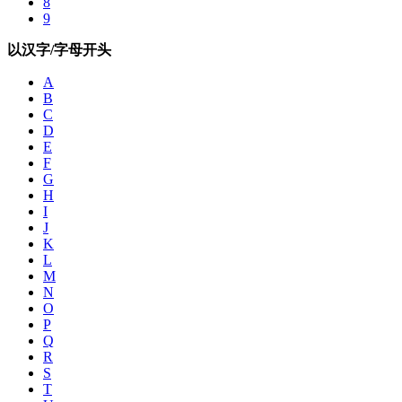
8
9
以汉字/字母开头
A
B
C
D
E
F
G
H
I
J
K
L
M
N
O
P
Q
R
S
T