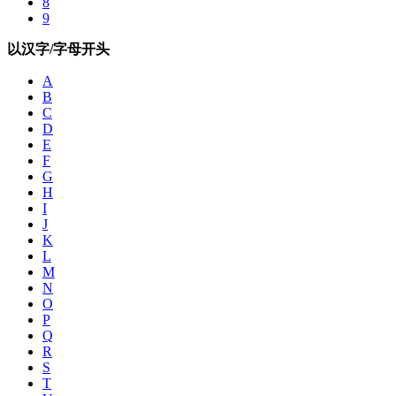
8
9
以汉字/字母开头
A
B
C
D
E
F
G
H
I
J
K
L
M
N
O
P
Q
R
S
T