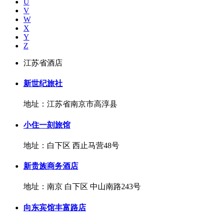
U
V
W
X
Y
Z
江苏省酒店
新世纪旅社
地址：江苏省南京市高淳县
小住一刻旅馆
地址：白下区 西止马营48号
新贵族商务酒店
地址：南京 白下区 中山南路243号
向东宾馆丰富路店