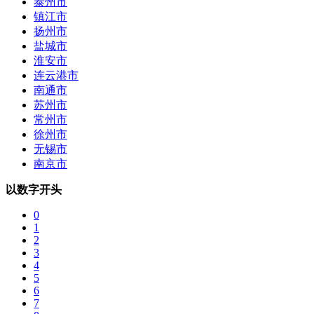
泰州市
镇江市
扬州市
盐城市
淮安市
连云港市
南通市
苏州市
常州市
徐州市
无锡市
南京市
以数字开头
0
1
2
3
4
5
6
7