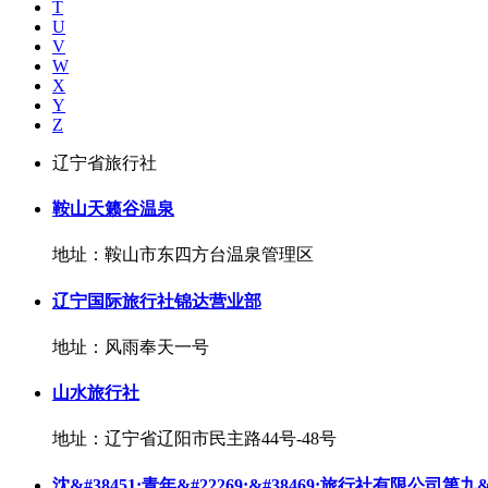
T
U
V
W
X
Y
Z
辽宁省旅行社
鞍山天籁谷温泉
地址：鞍山市东四方台温泉管理区
辽宁国际旅行社锦达营业部
地址：风雨奉天一号
山水旅行社
地址：辽宁省辽阳市民主路44号-48号
沈&#38451;青年&#22269;&#38469;旅行社有限公司第九