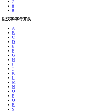
7
8
9
以汉字/字母开头
A
B
C
D
E
F
G
H
I
J
K
L
M
N
O
P
Q
R
S