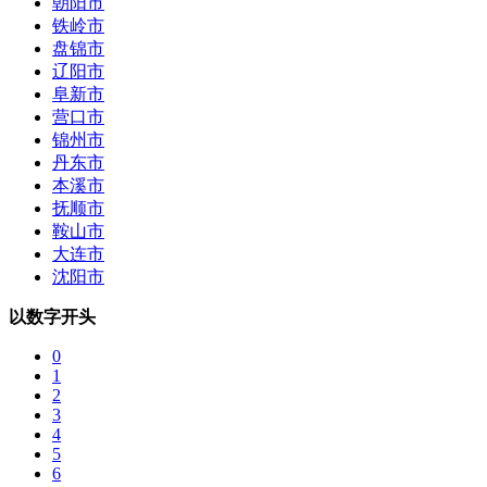
朝阳市
铁岭市
盘锦市
辽阳市
阜新市
营口市
锦州市
丹东市
本溪市
抚顺市
鞍山市
大连市
沈阳市
以数字开头
0
1
2
3
4
5
6