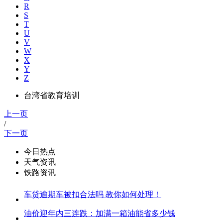
R
S
T
U
V
W
X
Y
Z
台湾省教育培训
上一页
/
下一页
今日热点
天气资讯
铁路资讯
车贷逾期车被扣合法吗 教你如何处理！
油价迎年内三连跌：加满一箱油能省多少钱