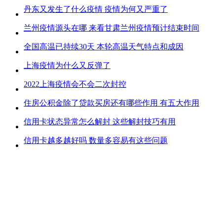
丹东又发生了什么疫情 疫情为何又严重了
兰州疫情源头在哪 来看甘肃兰州疫情预计结束时间
全国高温已持续30天 本轮高温天气特点和成因
上海疫情为什么又反弹了
2022上海疫情会不会二次封控
住房公积金除了贷款买房还有哪些作用 有五大作用
信用卡状态异常怎么解封 这些解封技巧有用
信用卡越多越好吗 数量多容易有这些问题