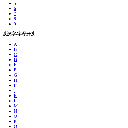
5
6
7
8
9
以汉字/字母开头
A
B
C
D
E
F
G
H
I
J
K
L
M
N
O
P
Q