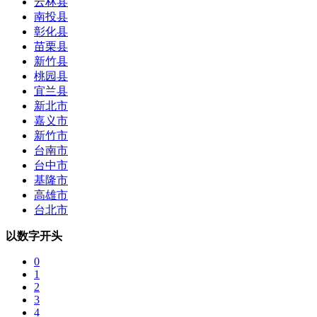
云林县
南投县
彰化县
苗栗县
新竹县
桃园县
宜兰县
新北市
嘉义市
新竹市
台南市
台中市
基隆市
高雄市
台北市
以数字开头
0
1
2
3
4