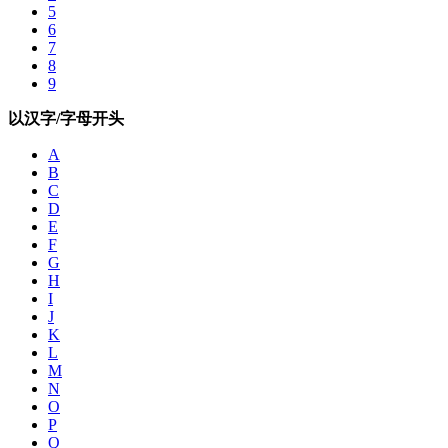
5
6
7
8
9
以汉字/字母开头
A
B
C
D
E
F
G
H
I
J
K
L
M
N
O
P
Q