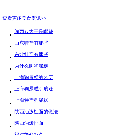
查看更多美食资讯>>
闽西八大干是哪些
山东特产有哪些
东北特产有哪些
为什么叫狗屎糕
上海狗屎糕的来历
上海狗屎糕引质疑
上海特产狗屎糕
陕西油泼扯面的做法
陕西油泼扯面
福建绝交特产