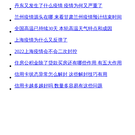
丹东又发生了什么疫情 疫情为何又严重了
兰州疫情源头在哪 来看甘肃兰州疫情预计结束时间
全国高温已持续30天 本轮高温天气特点和成因
上海疫情为什么又反弹了
2022上海疫情会不会二次封控
住房公积金除了贷款买房还有哪些作用 有五大作用
信用卡状态异常怎么解封 这些解封技巧有用
信用卡越多越好吗 数量多容易有这些问题