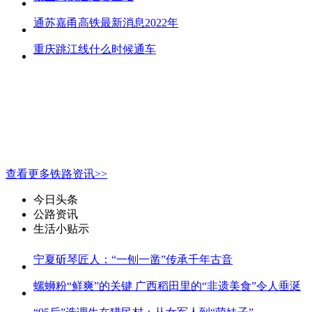
通苏嘉甬高铁最新消息2022年
重庆跳江线什么时候通车
查看更多铁路资讯>>
今日头条
公路资讯
生活小贴示
宁夏斫琴匠人：“一刨一凿”传承千年古音
螺蛳粉“鲜爽”的关键 广西稻田里的“非遗美食”令人垂涎