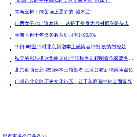
“95后”选调生在猎民村：从女军人到“萌妹子”
青海玉树：绿茵场上逐梦的“藏木兰”
山西女子7年“追梦路”：从护工变身为乡村振兴带头人
青海玉树十年义务教育巩固率达96.6%
19日0时至15时北京新增本土感染者12例 疫情防控处关键时刻
秋天的脚步抵达华南 2022全国秋冬进程图看你家离冬天有多远
北京近两日新增53例本土感染者 三区公布新增风险点位
广州市北京路历史文化街区：让千年商都中轴全面复兴
查看更多今日头条>>