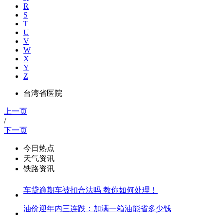
R
S
T
U
V
W
X
Y
Z
台湾省医院
上一页
/
下一页
今日热点
天气资讯
铁路资讯
车贷逾期车被扣合法吗 教你如何处理！
油价迎年内三连跌：加满一箱油能省多少钱