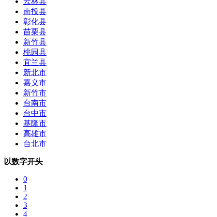
云林县
南投县
彰化县
苗栗县
新竹县
桃园县
宜兰县
新北市
嘉义市
新竹市
台南市
台中市
基隆市
高雄市
台北市
以数字开头
0
1
2
3
4